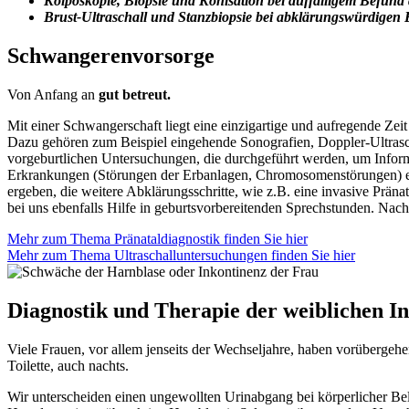
Kolposkopie, Biopsie und Konisation bei auffälligem Befun
Brust-Ultraschall und Stanzbiopsie bei abklärungswürdigen
Schwangerenvorsorge
Von Anfang an
gut betreut.
Mit einer Schwangerschaft liegt eine einzigartige und aufregende Zei
Dazu gehören zum Beispiel eingehende Sonografien, Doppler-Ultraschal
vorgeburtlichen Untersuchungen, die durchgeführt werden, um Inform
Erkrankungen (Störungen der Erbanlagen, Chromosomenstörungen) erk
ergeben, die weitere Abklärungsschritte, wie z.B. eine invasive Präna
bei uns ebenfalls Hilfe in geburtsvorbereitenden Sprechstunden. Nach
Mehr zum Thema Pränataldiagnostik finden Sie hier
Mehr zum Thema Ultraschalluntersuchungen finden Sie hier
Diagnostik und Therapie der weiblichen I
Viele Frauen, vor allem jenseits der Wechseljahre, haben vorübergeh
Toilette, auch nachts.
Wir unterscheiden einen ungewollten Urinabgang bei körperlicher B