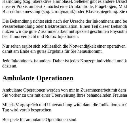
Harndrang (sog. überaktive Harnblase). Seltener gibt es andere Ursa
unserer Praxis umfasst zunächst eine Urinkontrolle, Fragebogen, Mi
Blasendruckmessung (sog. Urodynamik) oder Blasenspiegelung. Sie erh
Die Behandlung richtet sich nach der Ursache der Inkontinenz und 
Pessarbehandlung oder Elektrostimulation. Einen Teil dieser Behand
nutzen wir die gute Zusammenarbeit mit speziell geschulten Physiot
bei Tumorverdacht und Botox-Injektionen.
Nur selten ergibt sich schliesslich die Notwendigkeit einer operati
damit am Ende ein gutes Ergebnis für Sie herauskommt.
Jede Inkontinenz ist anders. Daher ist jedes Konzept individuell und 
dazu an.
Ambulante Operationen
Ambulante Operationen werden von mir in Zusammenarbeit mit dem
Sie vorher zu uns mit einer Überweisung Ihres behandelnden Frauena
Mittels Vorgespräch und Untersuchung wird dann die Indikation zur O
Tag wird vorab besprochen.
Beispiele für ambulante Operationen sind: