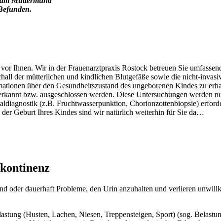
d am Muttermund
 Befunden.
t vor Ihnen. Wir in der Frauenarztpraxis Rostock betreuen Sie umfasse
l der mütterlichen und kindlichen Blutgefäße sowie die nicht-invasive 
ationen über den Gesundheitszustand des ungeborenen Kindes zu erhal
annt bzw. ausgeschlossen werden. Diese Untersuchungen werden nur mi
taldiagnostik (z.B. Fruchtwasserpunktion, Chorionzottenbiopsie) erforde
 der Geburt Ihres Kindes sind wir natürlich weiterhin für Sie da…
nkontinenz
end oder dauerhaft Probleme, den Urin anzuhalten und verlieren unwill
elastung (Husten, Lachen, Niesen, Treppensteigen, Sport) (sog. Bela