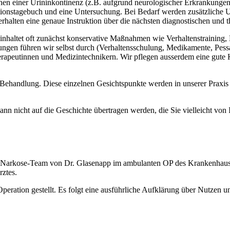
chen einer Urininkontinenz (z.B. aufgrund neurologischer Erkrankunge
ktionstagebuch und eine Untersuchung. Bei Bedarf werden zusätzliche
alten eine genaue Instruktion über die nächsten diagnostischen und th
beinhaltet oft zunächst konservative Maßnahmen wie Verhaltenstraini
lungen führen wir selbst durch (Verhaltensschulung, Medikamente, Pes
herapeutinnen und Medizintechnikern. Wir pflegen ausserdem eine gut
ven Behandlung. Diese einzelnen Gesichtspunkte werden in unserer Prax
kann nicht auf die Geschichte übertragen werden, die Sie vielleicht vo
 Narkose-Team von Dr. Glasenapp im ambulanten OP des Krankenhau
rztes.
peration gestellt. Es folgt eine ausführliche Aufklärung über Nutzen 