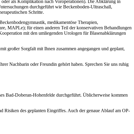
n oder als Komplikation nach Voroperationen). Die Abklärung in
 Untersuchungen durchgeführt wie Beckenboden-Ultraschall,
erapeutischen Schritte.
ng, Beckenbodengymnastik, medikamentöse Therapien,
sare, MAPLe); für einen anderen Teil der konservativen Behandlungen
e Kooperation mit den umliegenden Urologen für Blasenabklärungen
is mit großer Sorgfalt mit Ihnen zusammen angegangen und geplant,
n Ihrer Nachbarin oder Freundin gehört haben. Sprechen Sie uns ruhig
ses Bad-Doberan-Hohenfelde durchgeführt. Üblicherweise kommen
und Risiken des geplanten Eingriffes. Auch der genaue Ablauf am OP-